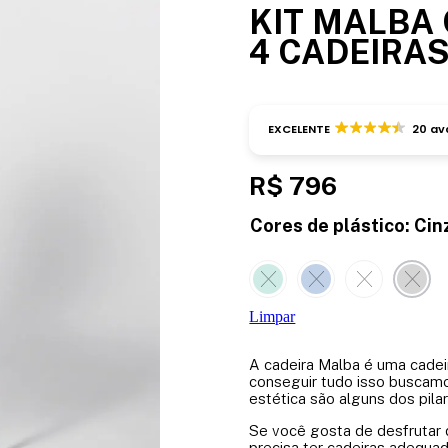
KIT MALBA
4 CADEIRA
EXCELENTE
20 av
R$
796
Cores de plástico
:
Cin
Limpar
A cadeira Malba é uma cadei
conseguir tudo isso buscamos
estética são alguns dos pila
Se você gosta de desfrutar
precisa ter cadeiras adequa