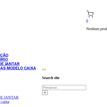
0
Nenhum produ
PÇÃO
ÓRIO
DE JANTAR
RAS MODELO CAIXA
Search site
Pesquisar
×
DE JANTAR
 caixa