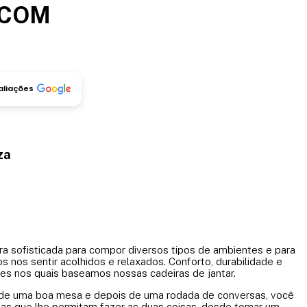
 COM
S
aliações
za
ra sofisticada para compor diversos tipos de ambientes e para
 nos sentir acolhidos e relaxados. Conforto, durabilidade e
res nos quais baseamos nossas cadeiras de jantar.
 de uma boa mesa e depois de uma rodada de conversas, você
das que lhe permitam fazer as duas coisas, desde tomar um