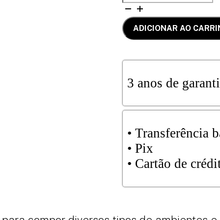
MALBA
COM
4
ADICIONAR AO CARR
CADEIRAS
quantidade
3 anos de garant
•⁠⁠ Transferência 
⁠⁠•⁠ Pix
•⁠ ⁠Cartão de cré
 para compor diversos tipos de ambientes e