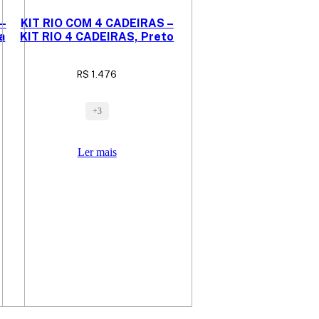
–
KIT RIO COM 4 CADEIRAS –
a
KIT RIO 4 CADEIRAS, Preto
R$
1.476
+3
Ler mais