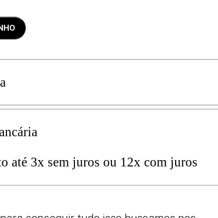
INHO
ia
bancária
dito até 3x sem juros ou 12x com juros
 para conseguir tudo isso buscamos nos