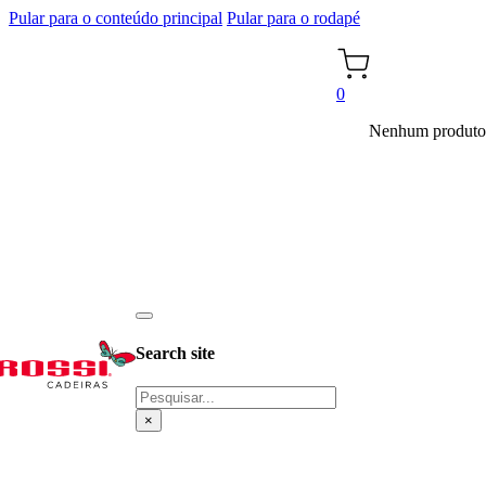
Pular para o conteúdo principal
Pular para o rodapé
0
Nenhum produto 
Search site
Pesquisar
×