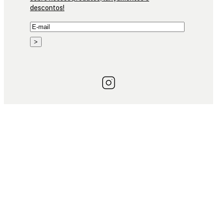
descontos!
>