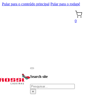
Pular para o conteúdo principal
Pular para o rodapé
0
Search site
Pesquisar
×