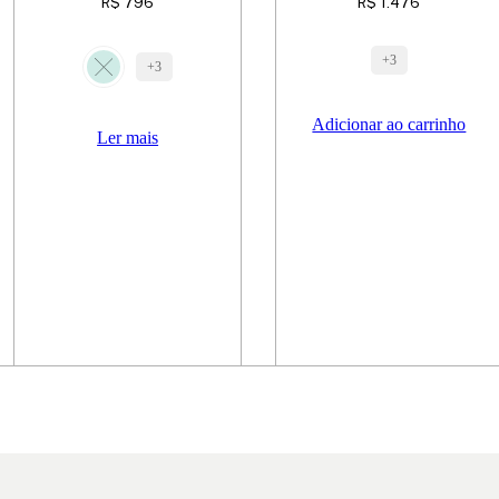
R$
796
R$
1.476
+3
+3
Adicionar ao carrinho
Ler mais