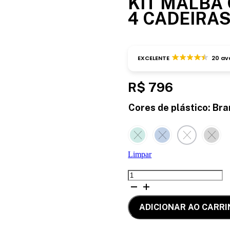
KIT MALBA
4 CADEIRA
EXCELENTE
20 av
R$
796
Cores de plástico
:
Bra
Limpar
KIT
MALBA
COM
4
ADICIONAR AO CARR
CADEIRAS
quantidade