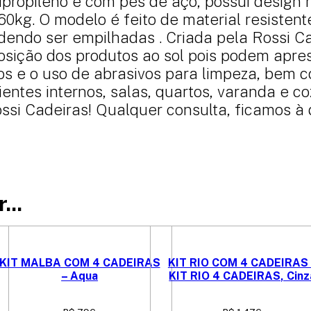
propileno e com pés de aço, possui design 
60kg. O modelo é feito de material resistente
dendo ser empilhadas . Criada pela Rossi C
osição dos produtos ao sol pois podem ap
s e o uso de abrasivos para limpeza, bem co
ientes internos, salas, quartos, varanda e 
si Cadeiras! Qualquer consulta, ficamos à 
...
KIT MALBA COM 4 CADEIRAS
KIT RIO COM 4 CADEIRAS 
– Aqua
KIT RIO 4 CADEIRAS, Cinz