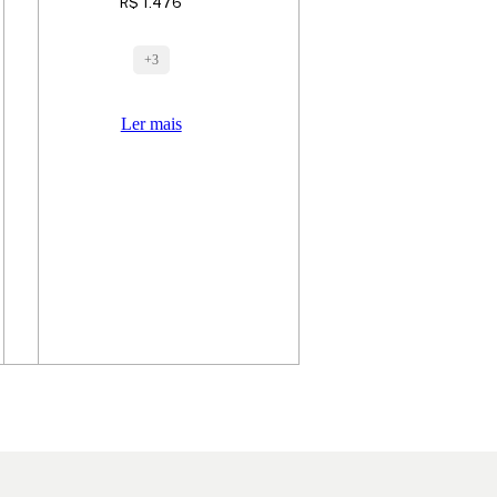
R$
1.476
+3
Ler mais