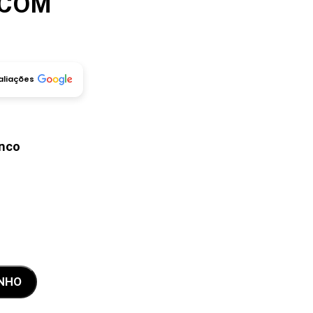
 COM
S
aliações
nco
INHO