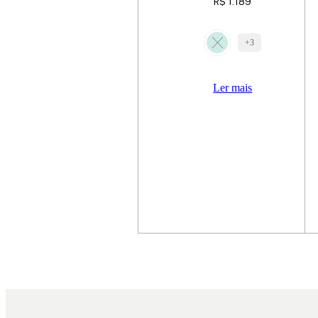
R$
1.189
+3
Ler mais