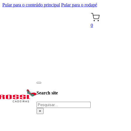
Pular para o conteúdo principal
Pular para o rodapé
0
Search site
Pesquisar
×