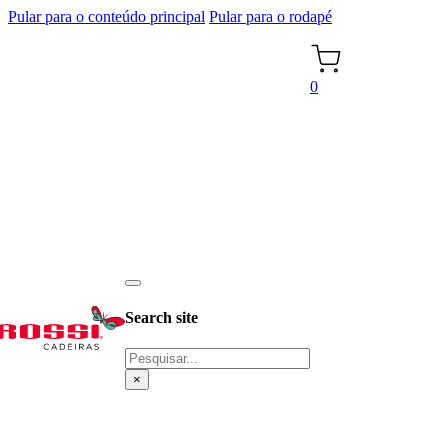
Pular para o conteúdo principal
Pular para o rodapé
0
Search site
Pesquisar
×