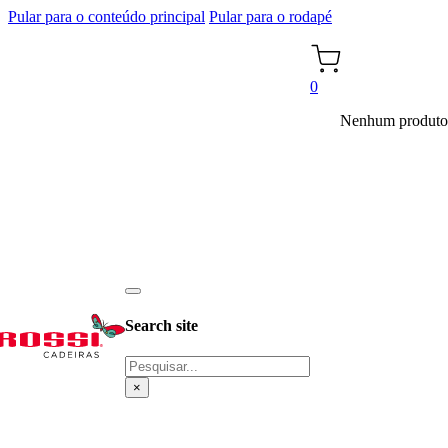
Pular para o conteúdo principal
Pular para o rodapé
0
Nenhum produto 
Search site
Pesquisar
×